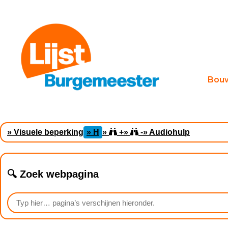
Bou
» Visuele beperking
» H
»
+
»
-
» Audiohulp
🔍 Zoek webpagina