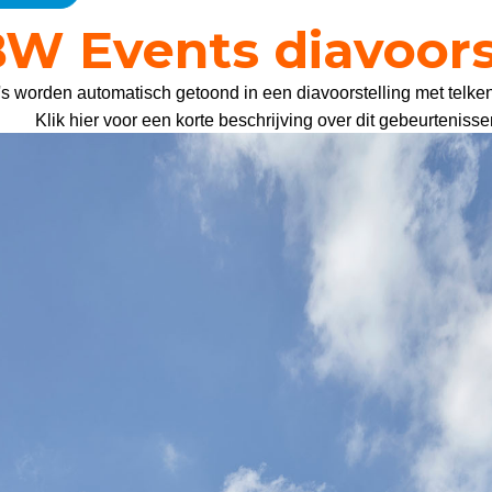
W Events diavoors
W Events diavoors
s worden automatisch getoond in een diavoorstelling met telke
s worden automatisch getoond in een diavoorstelling met telke
Klik hier voor een korte beschrijving over dit gebeurtenis
Klik hier voor een korte beschrijving over dit gebeurtenis