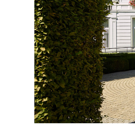
De volledige URL van deze pagina is:
https://www.lbwielsbeke.be/nl/media/in-beeld/
Scan onze QR-
Website:
Faceb