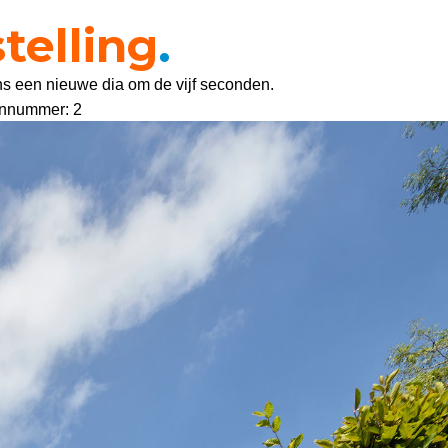
telling
telling
.
.
ns een nieuwe dia om de vijf seconden.
ns een nieuwe dia om de vijf seconden.
sennummer: 2
sennummer: 3