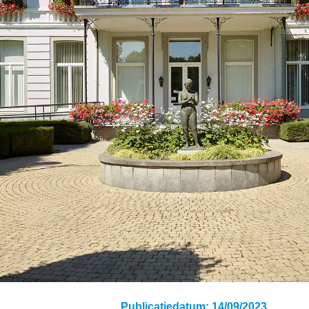
Klik hieronder op een gebeurtenissennummer naar 
lbw-film-jouw-vertrouwen-in-ons-en-welkom
codes
ook:
Instagram:
X:
Publicatiedatum: 14/09/2023