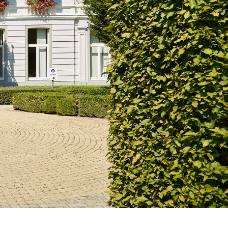
keuze.
>>
↑
YouTube: