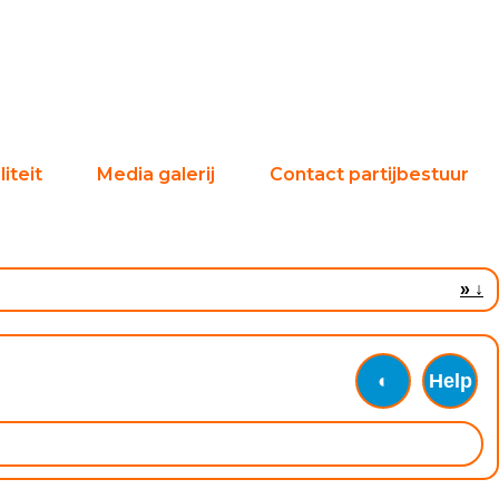
iteit
Media galerij
Contact partijbestuur
»
↓
◐
Help