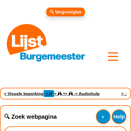
🔍 Vergrootglas
» Visuele beperking
» H
»
+
»
-
» Audiohulp
»
↓
🔍 Zoek webpagina
◐
Help