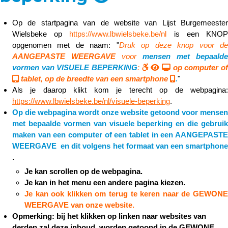
Op de startpagina van de website van Lijst Burgemeester
Wielsbeke op
https://www.lbwielsbeke.be/nl
is een KNO
opgenomen met de naam: "
Druk op deze knop voor d
AANGEPASTE WEERGAVE
voor
mensen met bepaalde
vormen van VISUELE BEPERKING
:
op computer o
tablet, op de breedte van een smartphone
.
"
Als je daarop klikt kom je terecht op de webpagina:
https://www.lbwielsbeke.be/nl/visuele-beperking
.
Op die webpagina wordt onze website getoond voor mensen
met bepaalde vormen van visuele beperking en die gebruik
maken van een computer of een tablet in een AANGEPASTE
WEERGAVE en dit volgens het formaat van een smartphone
.
Je kan scrollen op de webpagina.
Je kan in het menu een andere
pagina kiezen.
Je kan ook klikken om terug te keren naar
de GEWON
WEERGAVE van onze website.
Opmerking: bij het klikken op linken naar websites van
derden zal deze inhoud worden getoond in de GEWONE