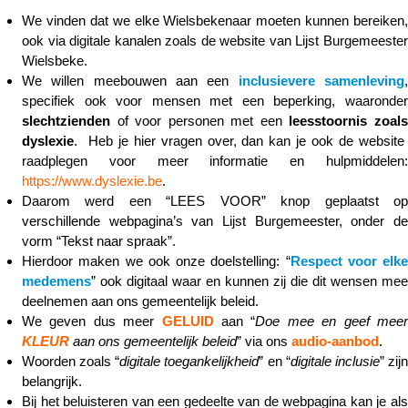
We vinden dat we elke Wielsbekenaar moeten kunnen bereiken,
ook via digitale kanalen zoals de website van Lijst Burgemeester
Wielsbeke.
We willen meebouwen aan een
inclusievere samenleving
specifiek ook voor mensen met een beperking, waaronder
slechtzienden
of voor personen met een
leesstoornis zoal
dyslexie
. Heb je hier vragen over, dan kan je ook de website
raadplegen voor meer informatie en hulpmiddelen:
https://www.dyslexie.be
.
Daarom werd een “LEES VOOR” knop geplaatst op
verschillende webpagina’s van Lijst Burgemeester, onder de
vorm “Tekst naar spraak”.
Hierdoor maken we ook onze doelstelling: “
Respect voor elke
medemens
” ook digitaal waar en kunnen zij die dit wensen mee
deelnemen aan ons gemeentelijk beleid.
We geven dus meer
GELUID
aan “
Doe mee en geef mee
KLEUR
aan ons gemeentelijk beleid
” via ons
audio-aanbod
.
Woorden zoals “
digitale toegankelijkheid
” en “
digitale inclusie
” zij
belangrijk.
Bij het beluisteren van een gedeelte van de webpagina kan je als