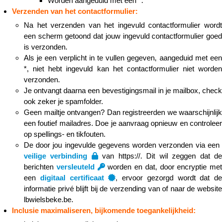
Worden aangeduid met een *.
Verzenden van het contactformulier
:
Na het verzenden van het ingevuld contactformulier wordt
een scherm getoond dat jouw ingevuld contactformulier goed
is verzonden.
Als je een verplicht in te vullen gegeven, aangeduid met een
*, niet hebt ingevuld kan het contactformulier niet worden
verzonden.
Je ontvangt daarna een bevestigingsmail in je mailbox, check
ook zeker je spamfolder.
Geen mailtje ontvangen? Dan registreerden we waarschijnlijk
een foutief mailadres. Doe je aanvraag opnieuw en controleer
op spellings- en tikfouten.
De door jou ingevulde gegevens worden verzonden via een ​​​​​
veilige verbinding
van https://. Dit wil zeggen dat d
berichten
versleuteld
worden en dat, door encryptie met
een
digitaal certificaat
, ervoor gezorgd wordt dat de
informatie privé blijft bij de verzending van of naar de website
lbwielsbeke.be.
Inclusie maximaliseren, bijkomende toegankelijkheid: