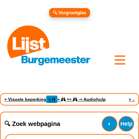
🔍 Vergrootglas
» Visuele beperking
» H
»
+
»
-
» Audiohulp
»
↓
🔍 Zoek webpagina
◐
Help