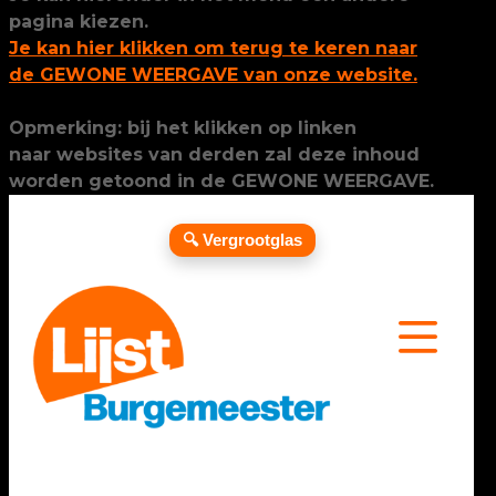
pagina kiezen.
Je kan hier klikken om terug te keren naar
de GEWONE WEERGAVE van onze website.
Opmerking: bij het klikken op linken
naar websites van derden zal deze inhoud
worden getoond in de GEWONE WEERGAVE.