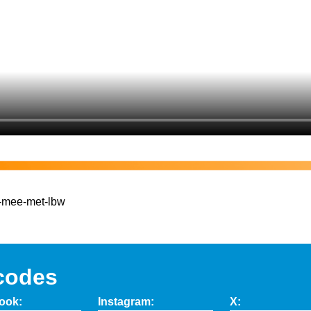
w-mee-met-lbw
codes
ook:
Instagram:
X: