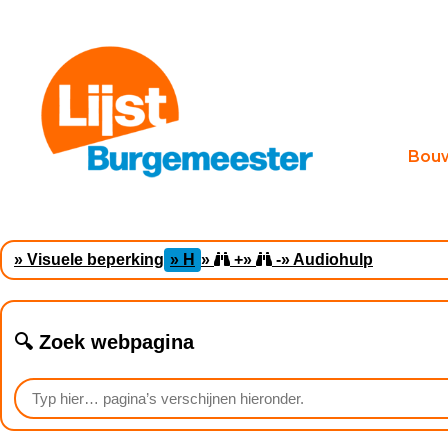
Bou
» Visuele beperking
» H
»
+
»
-
» Audiohulp
🔍 Zoek webpagina