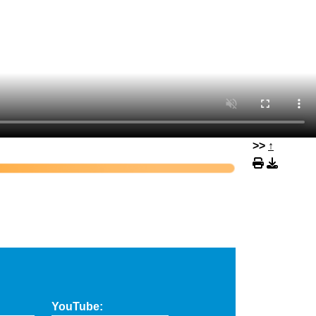
>>
↑
YouTube: