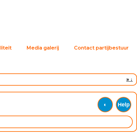
iteit
Media galerij
Contact partijbestuur
»
↓
◐
Help