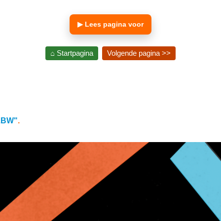
▶ Lees pagina voor
⌂ Startpagina
Volgende pagina >>
 LBW"
.