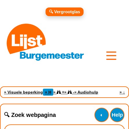
🔍 Vergrootglas
» Visuele beperking
» H
»
+
»
-
» Audiohulp
»
↓
🔍 Zoek webpagina
◐
Help