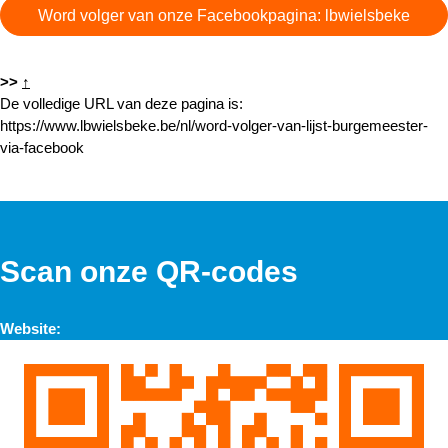
Word volger van onze Facebookpagina: lbwielsbeke
>>
↑
De volledige URL van deze pagina is:
https://www.lbwielsbeke.be/nl/word-volger-van-lijst-burgemeester-
via-facebook
Scan onze QR-codes
Website: