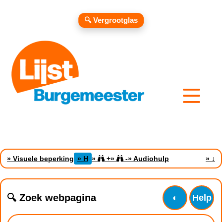
🔍 Vergrootglas
» Visuele beperking
» H
»
+
»
-
» Audiohulp
»
↓
🔍 Zoek webpagina
◐
Help