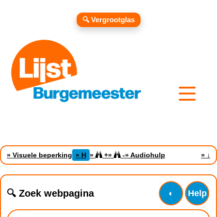
🔍 Vergrootglas
» Visuele beperking
» H
»
+
»
-
» Audiohulp
»
↓
🔍 Zoek webpagina
◐
Help