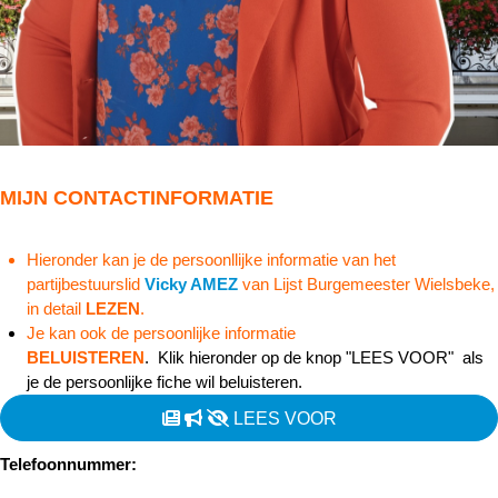
MIJN CONTACTINFORMATIE
Hieronder kan je de persoonllijke informatie van het
partijbestuurslid
Vicky AMEZ
van Lijst Burgemeester Wielsbeke,
in detail
LEZEN
.
Je kan ook de persoonlijke informatie
BELUISTEREN
. Klik hieronder op de knop "LEES VOOR" als
je de persoonlijke fiche wil beluisteren.
LEES VOOR
Telefoonnummer: