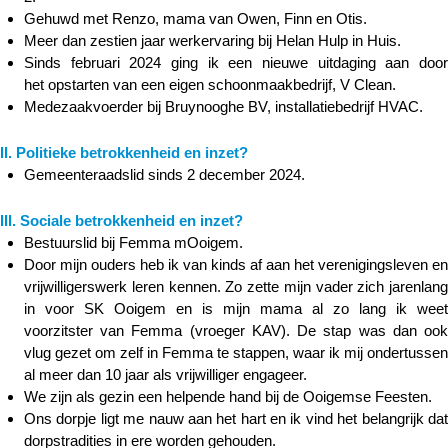
Gehuwd met Renzo, mama van Owen, Finn en Otis.
Meer dan zestien jaar werkervaring bij Helan Hulp in Huis.
Sinds februari 2024 ging ik een nieuwe uitdaging aan door
het opstarten van een eigen schoonmaakbedrijf, V Clean.
Medezaakvoerder bij Bruynooghe BV, installatiebedrijf HVAC.
II. Politieke betrokkenheid en inzet?
Gemeenteraadslid sinds 2 december 2024.
III. Sociale betrokkenheid en inzet?
Bestuurslid bij Femma mOoigem.
Door mijn ouders heb ik van kinds af aan het verenigingsleven en
vrijwilligerswerk leren kennen. Zo zette mijn vader zich jarenlang
in voor SK Ooigem en is mijn mama al zo lang ik weet
voorzitster van Femma (vroeger KAV). De stap was dan ook
vlug gezet om zelf in Femma te stappen, waar ik mij ondertussen
al meer dan 10 jaar als vrijwilliger engageer.
We zijn als gezin een helpende hand bij de Ooigemse Feesten.
Ons dorpje ligt me nauw aan het hart en ik vind het belangrijk dat
dorpstradities in ere worden gehouden.