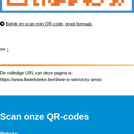
Bekijk en scan mijn QR-code, groot formaat.
>>
↑
De volledige URL van deze pagina is:
https://www.lbwielsbeke.be/nl/wie-is-wie/vicky-amez
Scan onze QR-codes
Website: