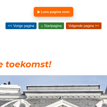
▶ Lees pagina voor
<< Vorige pagina
⌂ Startpagina
Volgende pagina >>
e toekomst!