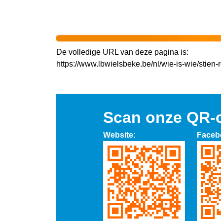
De volledige URL van deze pagina is:
https://www.lbwielsbeke.be/nl/wie-is-wie/stien-
Scan onze QR-
Website:
Faceb