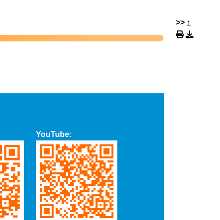
>>
↑
YouTube: