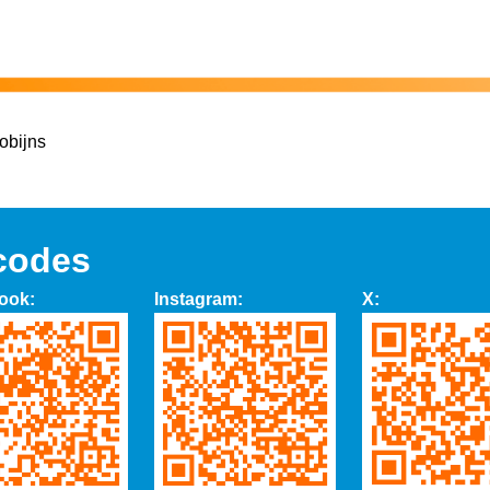
robijns
codes
ook:
Instagram:
X: