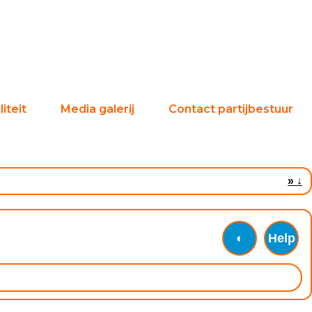
iteit
Media galerij
Contact partijbestuur
»
↓
◐
Help