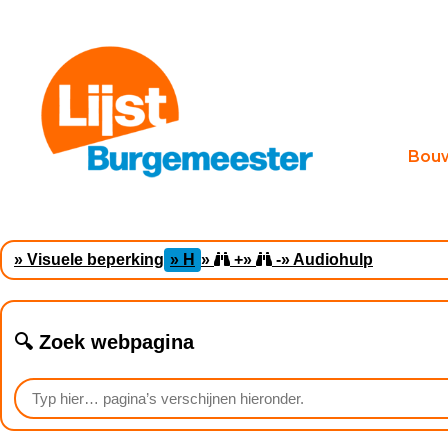
Bou
» Visuele beperking
» H
»
+
»
-
» Audiohulp
🔍 Zoek webpagina