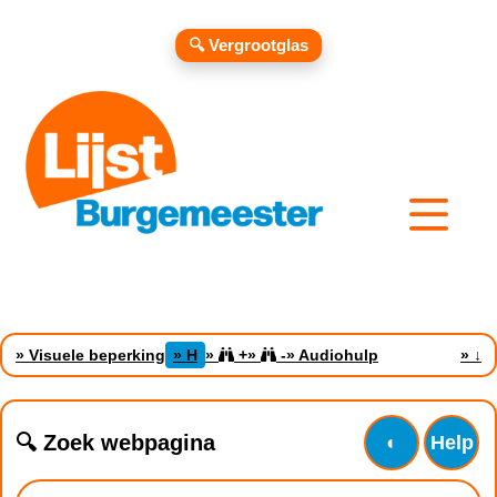
🔍 Vergrootglas
» Visuele beperking
» H
»
+
»
-
» Audiohulp
»
↓
🔍 Zoek webpagina
◐
Help