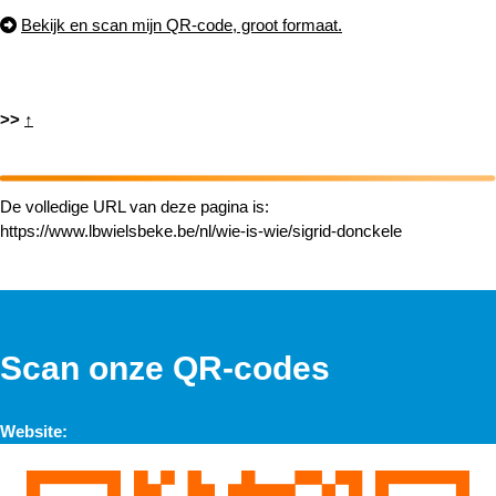
Bekijk en scan mijn QR-code, groot formaat.
>>
↑
De volledige URL van deze pagina is:
https://www.lbwielsbeke.be/nl/wie-is-wie/sigrid-donckele
Scan onze QR-codes
Website: