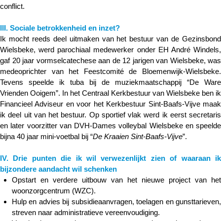
conflict.
III. Sociale betrokkenheid en inzet?
Ik mocht reeds deel uitmaken van het bestuur van de Gezinsbond
Wielsbeke, werd parochiaal medewerker onder EH André Windels,
gaf 20 jaar vormselcatechese aan de 12 jarigen van Wielsbeke, was
medeoprichter van het Feestcomité de Bloemenwijk-Wielsbeke.
Tevens speelde ik tuba bij de muziekmaatschappij “De Ware
Vrienden Ooigem”. In het Centraal Kerkbestuur van Wielsbeke ben ik
Financieel Adviseur en voor het Kerkbestuur Sint-Baafs-Vijve maak
ik deel uit van het bestuur. Op sportief vlak werd ik eerst secretaris
en later voorzitter van DVH-Dames volleybal Wielsbeke en speelde
bijna 40 jaar mini-voetbal bij “
De Kraaien Sint-Baafs-Vijve
”.
IV. Drie punten die ik wil verwezenlijkt zien of waaraan ik
bijzondere aandacht wil schenken
Opstart en verdere uitbouw van het nieuwe project van het
woonzorgcentrum (WZC).
Hulp en advies bij subsidieaanvragen, toelagen en gunsttarieven,
streven naar administratieve vereenvoudiging.