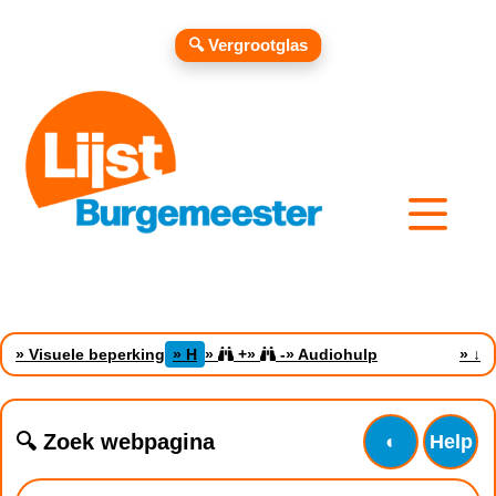
🔍 Vergrootglas
» Visuele beperking
» H
»
+
»
-
» Audiohulp
»
↓
🔍 Zoek webpagina
◐
Help