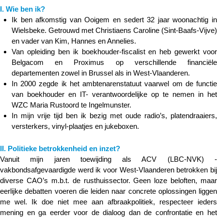
I. Wie ben ik?
Ik ben afkomstig van Ooigem en sedert 32 jaar woonachtig in
Wielsbeke. Getrouwd met Christiaens Caroline (Sint-Baafs-Vijve)
en vader van Kim, Hannes en Annelies.
Van opleiding ben ik boekhouder-fiscalist en heb gewerkt voor
Belgacom en Proximus op verschillende financiële
departementen zowel in Brussel als in West-Vlaanderen.
In 2000 zegde ik het ambtenarenstatuut vaarwel om de functie
van boekhouder en IT- verantwoordelijke op te nemen in het
WZC Maria Rustoord te Ingelmunster.
In mijn vrije tijd ben ik bezig met oude radio’s, platendraaiers,
versterkers, vinyl-plaatjes en jukeboxen.
II. Politieke betrokkenheid en inzet?
Vanuit mijn jaren toewijding als ACV (LBC-NVK) -
vakbondsafgevaardigde werd ik voor West-Vlaanderen betrokken bij
diverse CAO’s m.b.t. de rusthuissector. Geen loze beloften, maar
eerlijke debatten voeren die leiden naar concrete oplossingen liggen
me wel. Ik doe niet mee aan afbraakpolitiek, respecteer ieders
mening en ga eerder voor de dialoog dan de confrontatie en het