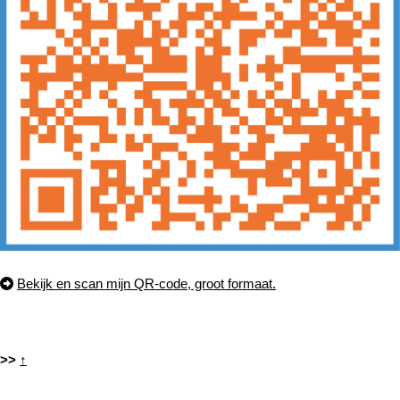
Bekijk en scan mijn QR-code, groot formaat.
>>
↑