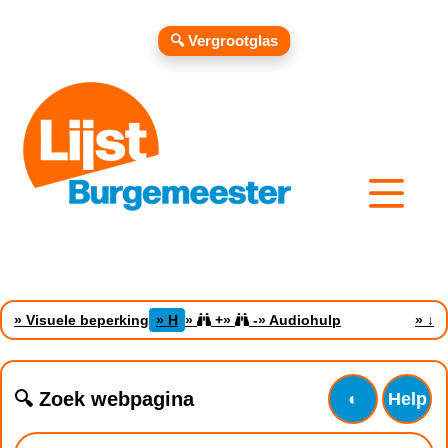
🔍 Vergrootglas
» Visuele beperking
» H
»
+
»
-
» Audiohulp
»
↓
🔍 Zoek webpagina
◐
Help