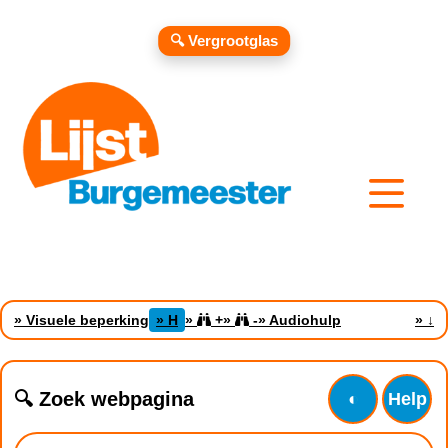
🔍 Vergrootglas
» Visuele beperking
» H
»
+
»
-
» Audiohulp
»
↓
🔍 Zoek webpagina
◐
Help