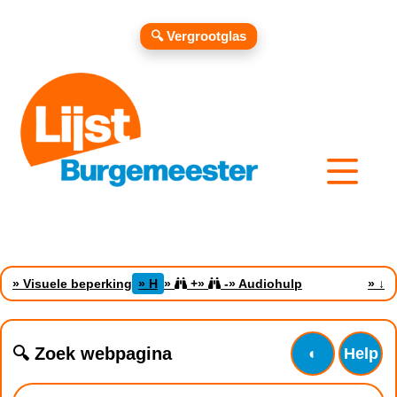
🔍 Vergrootglas
» Visuele beperking
» H
»
+
»
-
» Audiohulp
»
↓
🔍 Zoek webpagina
◐
Help