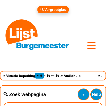
🔍 Vergrootglas
» Visuele beperking
» H
»
+
»
-
» Audiohulp
»
↓
🔍 Zoek webpagina
◐
Help