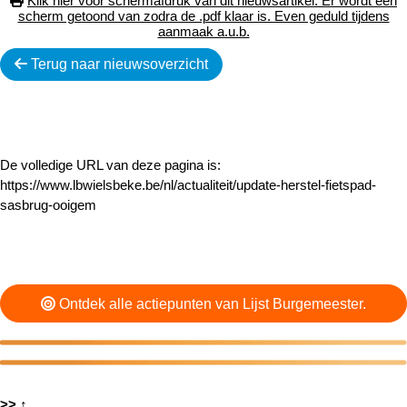
Klik hier voor schermafdruk van dit nieuwsartikel. Er wordt een
scherm getoond van zodra de .pdf klaar is. Even geduld tijdens
aanmaak a.u.b.
Terug naar nieuwsoverzicht
De volledige URL van deze pagina is:
https://www.lbwielsbeke.be/nl/actualiteit/update-herstel-fietspad-
sasbrug-ooigem
Ontdek alle actiepunten van Lijst Burgemeester.
>>
↑