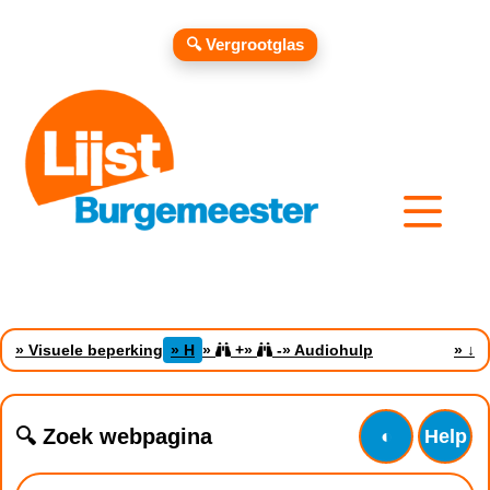
🔍 Vergrootglas
» Visuele beperking
» H
»
+
»
-
» Audiohulp
»
↓
🔍 Zoek webpagina
◐
Help