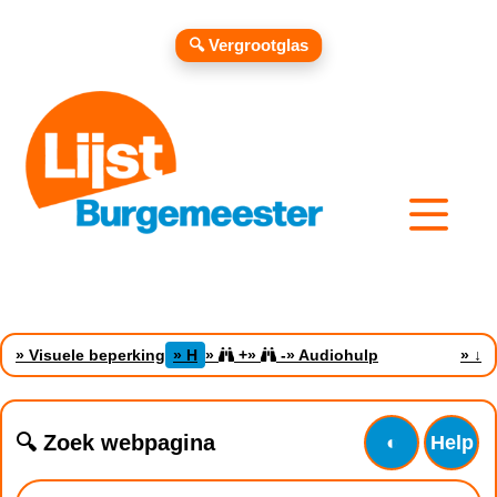
🔍 Vergrootglas
» Visuele beperking
» H
»
+
»
-
» Audiohulp
»
↓
🔍 Zoek webpagina
◐
Help