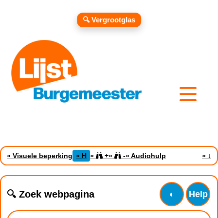
🔍 Vergrootglas
» Visuele beperking
» H
»
+
»
-
» Audiohulp
»
↓
🔍 Zoek webpagina
◐
Help