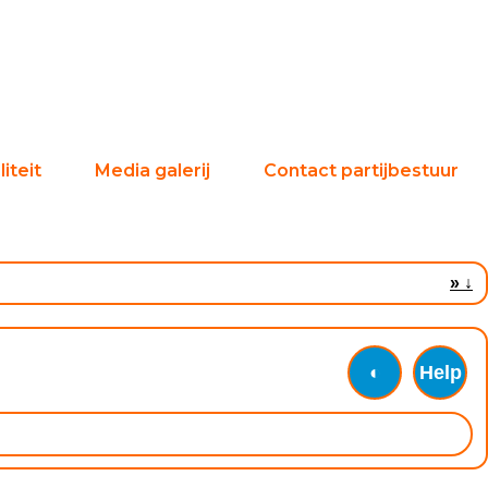
iteit
Media galerij
Contact partijbestuur
»
↓
◐
Help