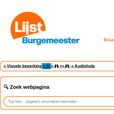
Bou
» Visuele beperking
» H
»
+
»
-
» Audiohulp
🔍 Zoek webpagina