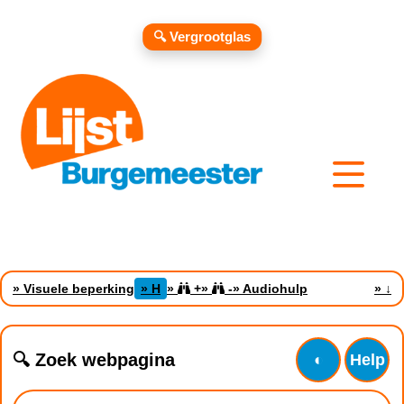
🔍 Vergrootglas
» Visuele beperking
» H
»
+
»
-
» Audiohulp
»
↓
🔍 Zoek webpagina
◐
Help