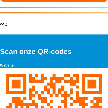
>>
↑
Scan onze QR-codes
Website: