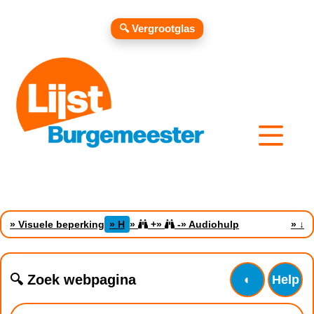
🔍 Vergrootglas
» Visuele beperking
» H
»
+
»
-
» Audiohulp
»
↓
🔍 Zoek webpagina
◐
Help