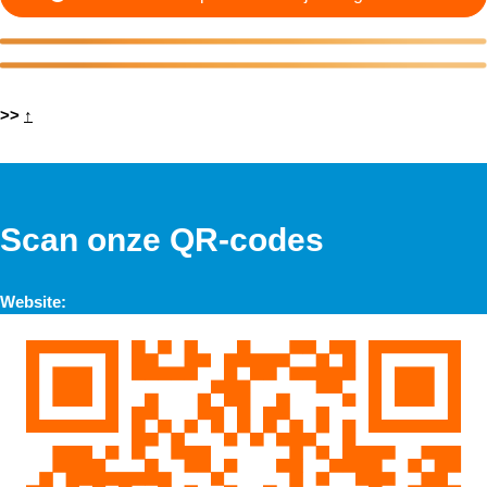
>>
↑
Scan onze QR-codes
Website: