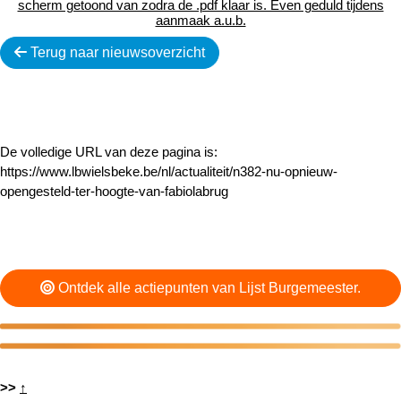
scherm getoond van zodra de .pdf klaar is. Even geduld tijdens
aanmaak a.u.b.
Terug naar nieuwsoverzicht
De volledige URL van deze pagina is:
https://www.lbwielsbeke.be/nl/actualiteit/n382-nu-opnieuw-
opengesteld-ter-hoogte-van-fabiolabrug
Ontdek alle actiepunten van Lijst Burgemeester.
>>
↑