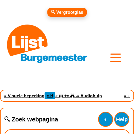
🔍 Vergrootglas
» Visuele beperking
» H
»
+
»
-
» Audiohulp
»
↓
🔍 Zoek webpagina
◐
Help