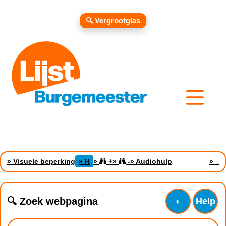
🔍 Vergrootglas
» Visuele beperking
» H
»
+
»
-
» Audiohulp
»
↓
🔍 Zoek webpagina
◐
Help