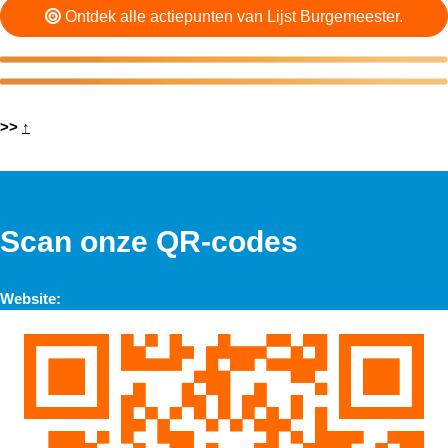
Ontdek alle actiepunten van Lijst Burgemeester.
>>
↑
Scan onze QR-codes
Website: