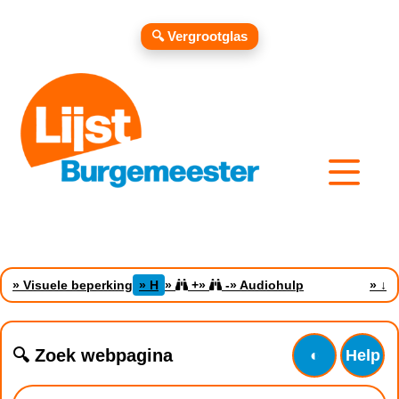
🔍 Vergrootglas
» Visuele beperking
» H
»
+
»
-
» Audiohulp
»
↓
🔍 Zoek webpagina
◐
Help