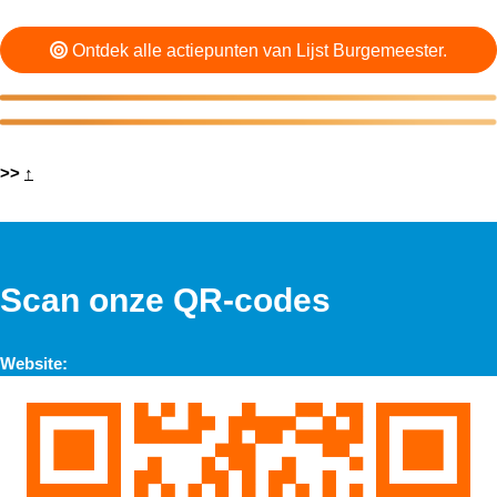
Ontdek alle actiepunten van Lijst Burgemeester.
>>
↑
Scan onze QR-codes
Website: