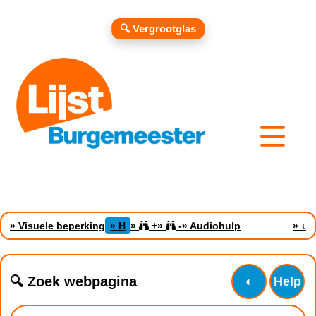
🔍 Vergrootglas
» Visuele beperking
» H
»
+
»
-
» Audiohulp
»
↓
🔍 Zoek webpagina
◐
Help