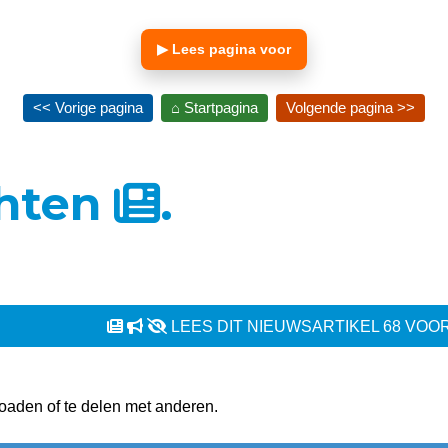
▶ Lees pagina voor
<< Vorige pagina
⌂ Startpagina
Volgende pagina >>
chten
.
LEES DIT NIEUWSARTIKEL 68 VOOR
oaden of te delen met anderen.