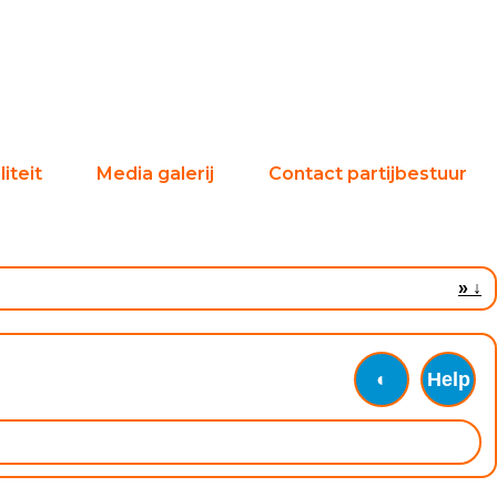
iteit
Media galerij
Contact partijbestuur
»
↓
◐
Help