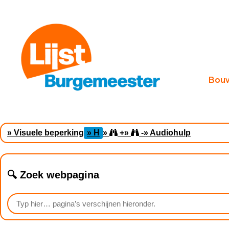
Bou
» Visuele beperking
» H
»
+
»
-
» Audiohulp
🔍 Zoek webpagina