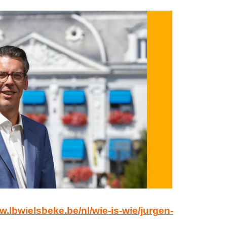
w.lbwielsbeke.be/nl/wie-is-wie/jurgen-