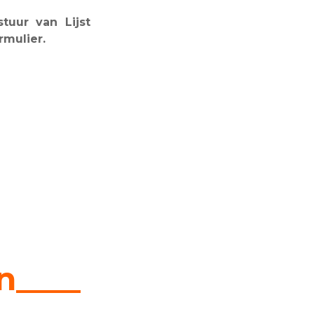
tuur van Lijst
rmulier.
n____