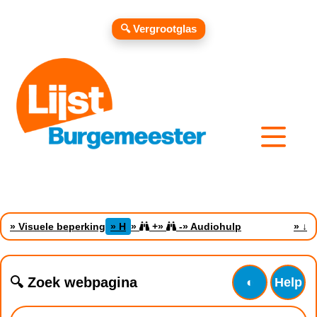
🔍 Vergrootglas
» Visuele beperking
» H
»
+
»
-
» Audiohulp
»
↓
🔍 Zoek webpagina
◐
Help