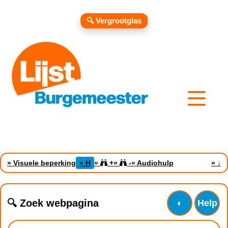
🔍 Vergrootglas
» Visuele beperking
» H
»
+
»
-
» Audiohulp
»
↓
🔍 Zoek webpagina
◐
Help