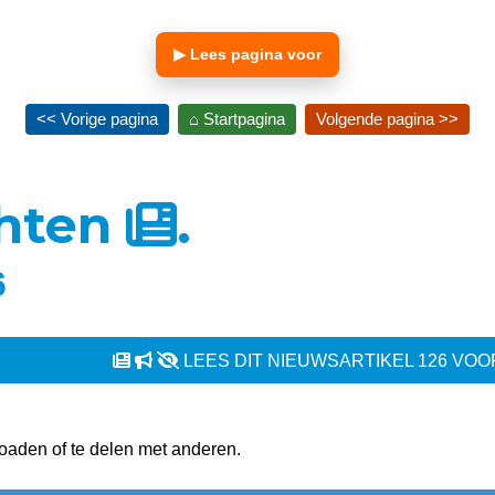
▶ Lees pagina voor
<< Vorige pagina
⌂ Startpagina
Volgende pagina >>
chten
.
6
LEES DIT NIEUWSARTIKEL 126 VOO
oaden of te delen met anderen.