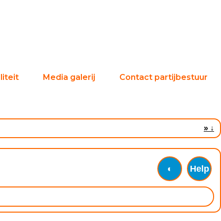
iteit
Media galerij
Contact partijbestuur
»
↓
◐
Help