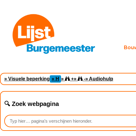
Bou
» Visuele beperking
» H
»
+
»
-
» Audiohulp
🔍 Zoek webpagina