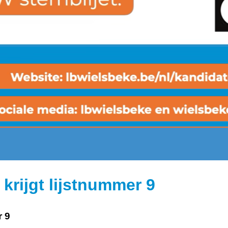
krijgt lijstnummer 9
r 9