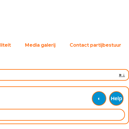
iteit
Media galerij
Contact partijbestuur
»
↓
◐
Help