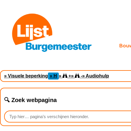
Bou
» Visuele beperking
» H
»
+
»
-
» Audiohulp
🔍 Zoek webpagina