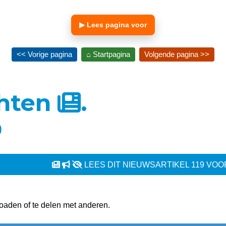
▶ Lees pagina voor
<< Vorige pagina
⌂ Startpagina
Volgende pagina >>
chten
.
9
LEES DIT NIEUWSARTIKEL 119 VOO
oaden of te delen met anderen.