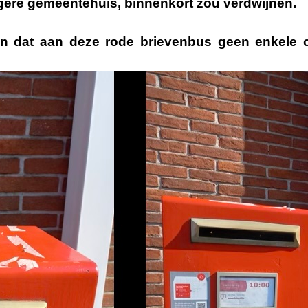
egere gemeentehuis, binnenkort zou verdwijnen.
en dat aan deze rode brievenbus
geen enkele 