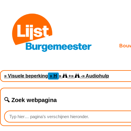
Bou
» Visuele beperking
» H
»
+
»
-
» Audiohulp
🔍 Zoek webpagina