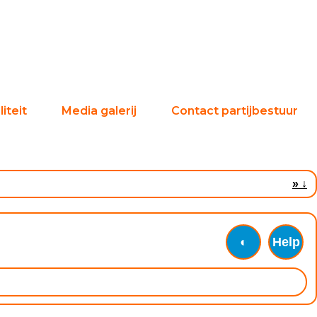
iteit
Media galerij
Contact partijbestuur
»
↓
◐
Help