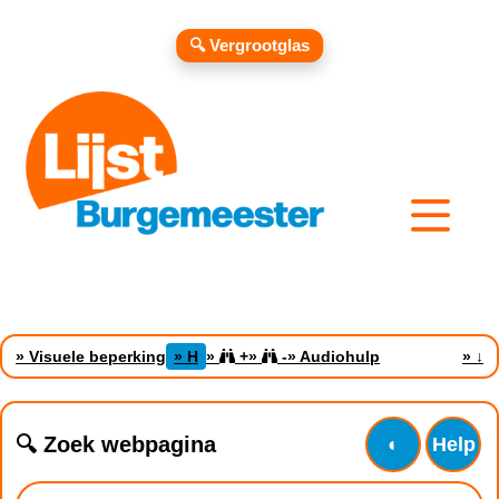
🔍 Vergrootglas
» Visuele beperking
» H
»
+
»
-
» Audiohulp
»
↓
🔍 Zoek webpagina
◐
Help