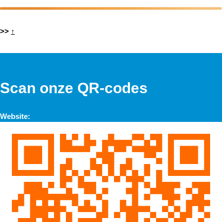
>>
↑
Scan onze QR-codes
Website: