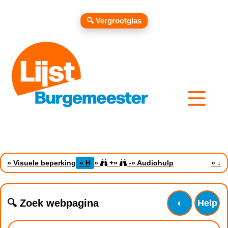
🔍 Vergrootglas
» Visuele beperking
» H
»
+
»
-
» Audiohulp
»
↓
🔍 Zoek webpagina
◐
Help