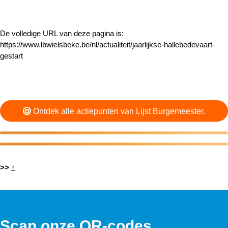
De volledige URL van deze pagina is:
https://www.lbwielsbeke.be/nl/actualiteit/jaarlijkse-hallebedevaart-
gestart
Ontdek alle actiepunten van Lijst Burgemeester.
>>
↑
Scan onze QR-codes