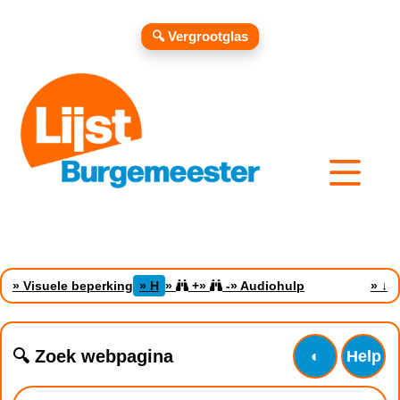
🔍 Vergrootglas
» Visuele beperking
» H
»
+
»
-
» Audiohulp
»
↓
🔍 Zoek webpagina
◐
Help