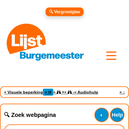
🔍 Vergrootglas
» Visuele beperking
» H
»
+
»
-
» Audiohulp
»
↓
🔍 Zoek webpagina
◐
Help