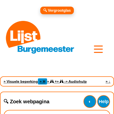
🔍 Vergrootglas
» Visuele beperking
» H
»
+
»
-
» Audiohulp
»
↓
🔍 Zoek webpagina
◐
Help