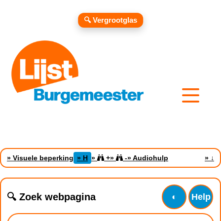
🔍 Vergrootglas
» Visuele beperking
» H
»
+
»
-
» Audiohulp
»
↓
🔍 Zoek webpagina
◐
Help